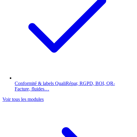
Conformité & labels
QualiRépar, RGPD, BOI, QR-
Facture, fluides…
Voir tous les modules