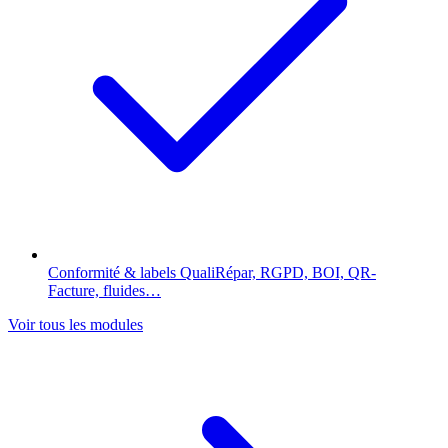
Conformité & labels
QualiRépar, RGPD, BOI, QR-
Facture, fluides…
Voir tous les modules