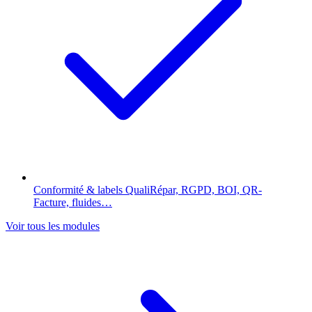
Conformité & labels
QualiRépar, RGPD, BOI, QR-
Facture, fluides…
Voir tous les modules