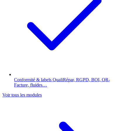
Conformité & labels
QualiRépar, RGPD, BOI, QR-
Facture, fluides…
Voir tous les modules