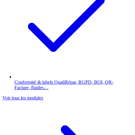
Conformité & labels
QualiRépar, RGPD, BOI, QR-
Facture, fluides…
Voir tous les modules