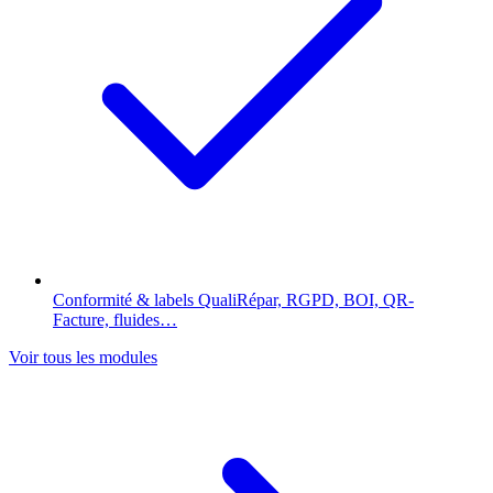
Conformité & labels
QualiRépar, RGPD, BOI, QR-
Facture, fluides…
Voir tous les modules