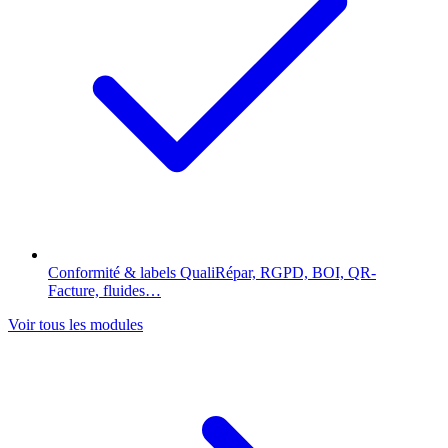
Conformité & labels
QualiRépar, RGPD, BOI, QR-
Facture, fluides…
Voir tous les modules