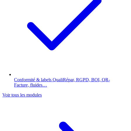
Conformité & labels
QualiRépar, RGPD, BOI, QR-
Facture, fluides…
Voir tous les modules